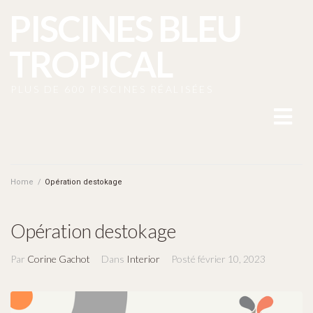
PISCINES BLEU
TROPICAL
PLUS DE 600 PISCINES RÉALISÉES
ACCUEIL
Home
/
Opération destokage
NOTRE MAGASIN A MAUREPAS
CONSTRUCTEUR DE PISCINE DANS LES YVELINES.
Opération destokage
NOS PISCINES BETON
Par
Corine Gachot
Dans
Interior
Posté
février 10, 2023
NOS PISCINES COQUE