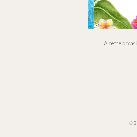
A cette occas
©
B