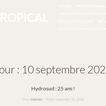
ACCUEIL
NOTRE MAGASIN 
TROPICAL
CONSTRUCTEUR DE PISCINE D
NOS PISCINES COQUE
NOS 
ACHAT SPA DANS LES YVELIN
our :
10 septembre 20
Hydrosud : 25 ans !
Dans
Interior
Posté
septembre 10, 2024