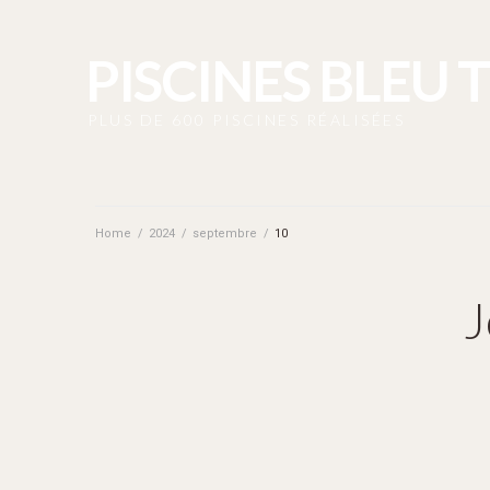
PISCINES BLEU 
PLUS DE 600 PISCINES RÉALISÉES
Home
/
2024
/
septembre
/
10
J