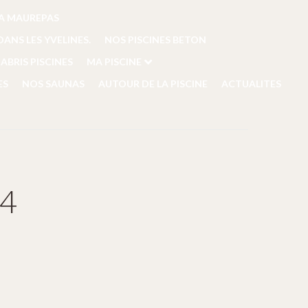
A MAUREPAS
ANS LES YVELINES.
NOS PISCINES BETON
ABRIS PISCINES
MA PISCINE
ES
NOS SAUNAS
AUTOUR DE LA PISCINE
ACTUALITES
24